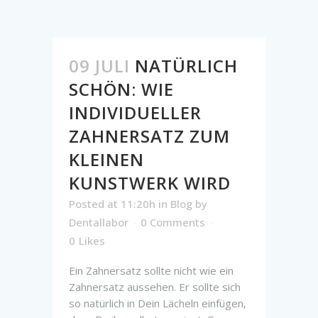
09 JULI
NATÜRLICH
SCHÖN: WIE
INDIVIDUELLER
ZAHNERSATZ ZUM
KLEINEN
KUNSTWERK WIRD
Posted at 11:20h
in
Blog
by
Dentallabor
0 Comments
0
Likes
Ein Zahnersatz sollte nicht wie ein
Zahnersatz aussehen. Er sollte sich
so natürlich in Dein Lächeln einfügen,